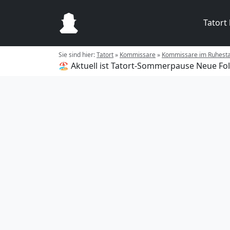
Tatort
Sie sind hier:
Tatort
»
Kommissare
»
Kommissare im Ruhest
🏖️ Aktuell ist Tatort-Sommerpause
Neue Fol