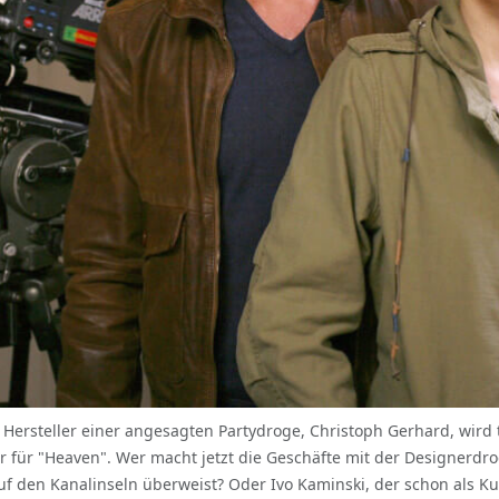
er Hersteller einer angesagten Partydroge, Christoph Gerhard, wir
 für "Heaven". Wer macht jetzt die Geschäfte mit der Designerdro
f den Kanalinseln überweist? Oder Ivo Kaminski, der schon als Ku