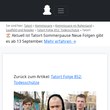
Sie sind hier:
Tatort
»
Kommissare
»
Kommissare im Ruhestand
»
Saalfeld und Keppler
»
Tatort Folge 852: Todesschütze
»
Tatort
🏖️ Aktuell ist Tatort-Sommerpause
Neue Folgen gibt
es ab 13 September.
Mehr erfahren →
Zurück zum Artikel:
Tatort Folge 852:
Todesschütze