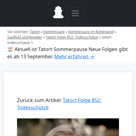
Sie sind hier:
Tatort
»
Kommissare
»
Kommissare im Ruhestand
»
Saalfeld und Keppler
»
Tatort Folge 852: Todesschütze
»
tatort-
todesschütze-1
🏖️ Aktuell ist Tatort-Sommerpause
Neue Folgen gibt
es ab 13 September.
Mehr erfahren →
Zurück zum Artikel:
Tatort Folge 852:
Todesschütze