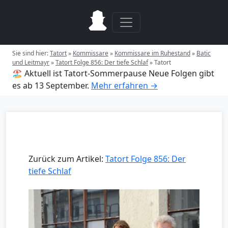
Sie sind hier:
Tatort
»
Kommissare
»
Kommissare im Ruhestand
»
Batic
und Leitmayr
»
Tatort Folge 856: Der tiefe Schlaf
»
Tatort
🏖️ Aktuell ist Tatort-Sommerpause
Neue Folgen gibt
es ab 13 September.
Mehr erfahren →
Zurück zum Artikel:
Tatort Folge 856: Der
tiefe Schlaf