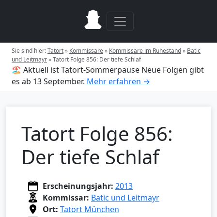
Sie sind hier:
Tatort
»
Kommissare
»
Kommissare im Ruhestand
»
Batic
und Leitmayr
»
Tatort Folge 856: Der tiefe Schlaf
🏖️ Aktuell ist Tatort-Sommerpause
Neue Folgen gibt
es ab 13 September.
Mehr erfahren →
Tatort Folge 856:
Der tiefe Schlaf
Erscheinungsjahr:
2013
Kommissar:
Batic und Leitmayr
Ort:
Tatort München