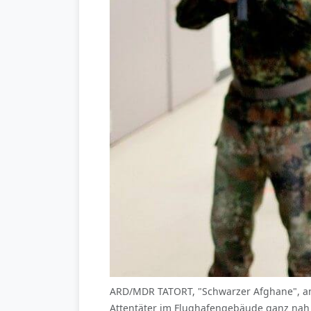
ARD/MDR TATORT, "Schwarzer Afghane", am
Attentäter im Flughafengebäude ganz nah 