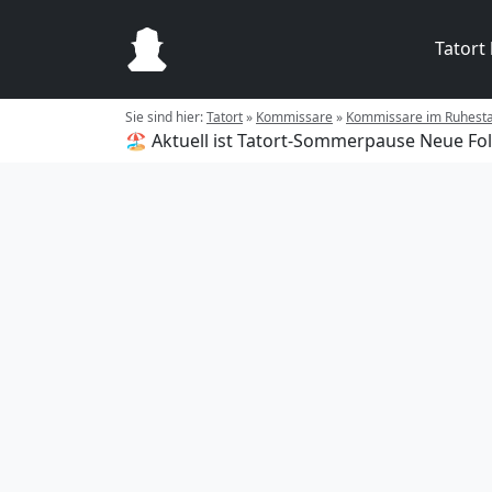
Tatort
Sie sind hier:
Tatort
»
Kommissare
»
Kommissare im Ruhest
🏖️ Aktuell ist Tatort-Sommerpause
Neue Fol