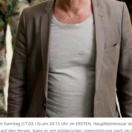
 Sonntag (17.03.13) um 20:15 Uhr im ERSTEN. Hauptkommissar And
auf den Fersen. Kann er mit militärischer Unterstützung noch im