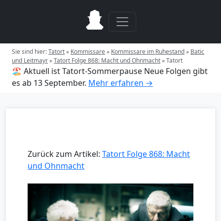
Sie sind hier:
Tatort
»
Kommissare
»
Kommissare im Ruhestand
»
Batic
und Leitmayr
»
Tatort Folge 868: Macht und Ohnmacht
»
Tatort
🏖️ Aktuell ist Tatort-Sommerpause
Neue Folgen gibt
es ab 13 September.
Mehr erfahren →
Zurück zum Artikel:
Tatort Folge 868: Macht
und Ohnmacht