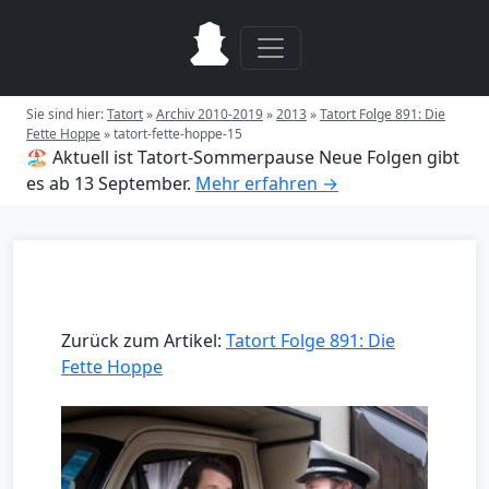
Sie sind hier:
Tatort
»
Archiv 2010-2019
»
2013
»
Tatort Folge 891: Die
Fette Hoppe
»
tatort-fette-hoppe-15
🏖️ Aktuell ist Tatort-Sommerpause
Neue Folgen gibt
es ab 13 September.
Mehr erfahren →
Zurück zum Artikel:
Tatort Folge 891: Die
Fette Hoppe