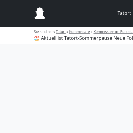
Tatort
Sie sind hier:
Tatort
»
Kommissare
»
Kommissare im Ruhest
🏖️ Aktuell ist Tatort-Sommerpause
Neue Fol