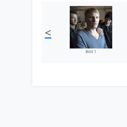
<
Bild 1