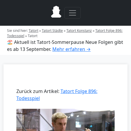
Sie sind hier:
Tatort
»
Tatort Städte
»
Tatort Konstanz
»
Tatort Folge 896:
Todesspiel
»
Tatort
🏖️ Aktuell ist Tatort-Sommerpause
Neue Folgen gibt
es ab 13 September.
Mehr erfahren →
Zurück zum Artikel:
Tatort Folge 896:
Todesspiel