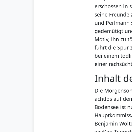
erschossen in 
seine Freunde 
und Perlmann s
gedemütigt und
Motiv, ihn zu t
führt die Spur
bei einem tödl
einer rachsüch
Inhalt d
Die Morgensonn
achtlos auf dem
Bodensee ist n
Hauptkommissar
Benjamin Wolte
weißen Teppich