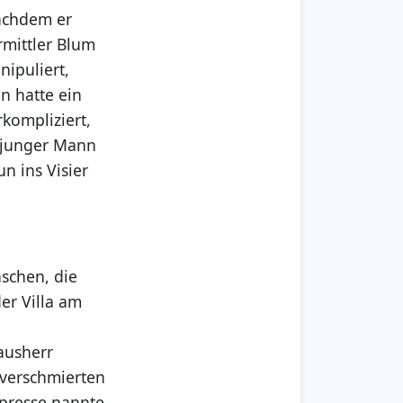
nachdem er
rmittler Blum
ipuliert,
n hatte ein
rkompliziert,
n junger Mann
n ins Visier
schen, die
er Villa am
ausherr
tverschmierten
lpresse nannte,