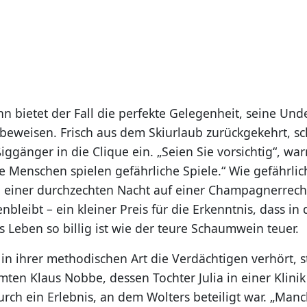
n bietet der Fall die perfekte Gelegenheit, seine Und
beweisen. Frisch aus dem Skiurlaub zurückgekehrt, sch
iggänger in die Clique ein. „Seien Sie vorsichtig“, wa
e Menschen spielen gefährliche Spiele.“ Wie gefährlic
ach einer durchzechten Nacht auf einer Champagnerre
enbleibt – ein kleiner Preis für die Erkenntnis, dass in 
s Leben so billig ist wie der teure Schaumwein teuer.
n ihrer methodischen Art die Verdächtigen verhört, st
ten Klaus Nobbe, dessen Tochter Julia in einer Klinik 
durch ein Erlebnis, an dem Wolters beteiligt war. „Ma