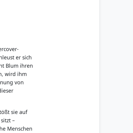
ercover-
leust er sich
rnt Blum ihren
h, wird ihm
chnung von
dieser
ößt sie auf
sitzt –
nche Menschen