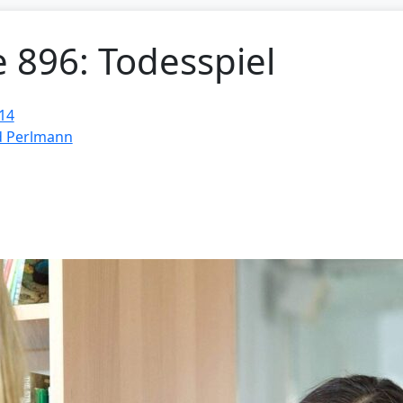
e 896: Todesspiel
14
d Perlmann