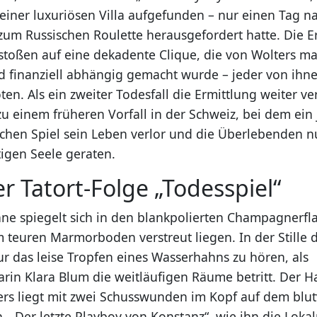
seiner luxuriösen Villa aufgefunden – nur einen Tag 
zum Russischen Roulette herausgefordert hatte. Die E
toßen auf eine dekadente Clique, die von Wolters man
 finanziell abhängig gemacht wurde – jeder von ihne
öten. Als ein zweiter Todesfall die Ermittlung weiter ve
 zu einem früheren Vorfall in der Schweiz, bei dem ei
ichen Spiel sein Leben verlor und die Überlebenden nu
tigen Seele geraten.
er Tatort-Folge „Todesspiel“
e spiegelt sich in den blankpolierten Champagnerfla
 teuren Marmorboden verstreut liegen. In der Stille d
ur das leise Tropfen eines Wasserhahns zu hören, als
in Klara Blum die weitläufigen Räume betritt. Der H
rs liegt mit zwei Schusswunden im Kopf auf dem blu
. „Der letzte Playboy von Konstanz“, wie ihn die Loka