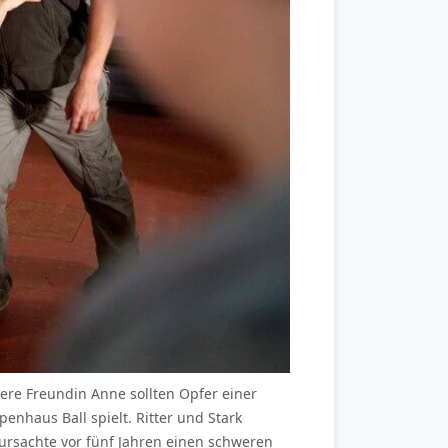
ere Freundin Anne sollten Opfer einer
enhaus Ball spielt. Ritter und Stark
rsachte vor fünf Jahren einen schweren