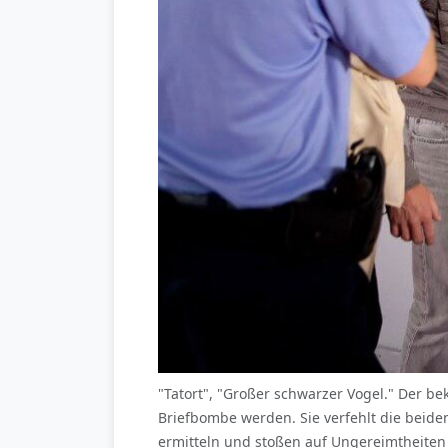
"Tatort", "Großer schwarzer Vogel." Der 
Briefbombe werden. Sie verfehlt die beiden
ermitteln und stoßen auf Ungereimtheiten