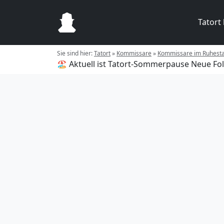
Tatort
Sie sind hier:
Tatort
»
Kommissare
»
Kommissare im Ruhest
🏖️ Aktuell ist Tatort-Sommerpause
Neue Fol