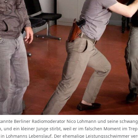
bekannte Berliner Radiomoderator Nico Lohmann und seine schwang
, und ein kleiner Junge stirbt, weil er im falschen Moment im Trepp
 in Lohmanns Lebenslauf. Der ehemalige Leistungsschwimmer veru