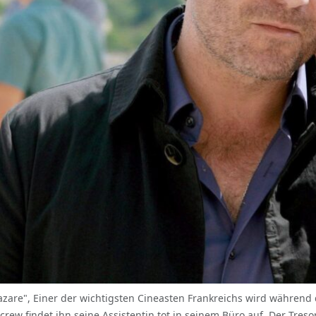
azare", Einer der wichtigsten Cineasten Frankreichs wird während
crew findet ihn seine Assistentin tot in seinem Büro auf. Der Tres