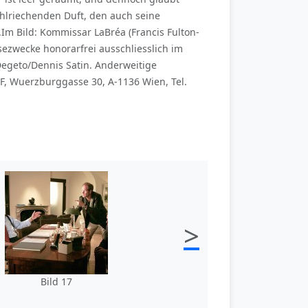
lriechenden Duft, den auch seine
l.Im Bild: Kommissar LaBréa (Francis Fulton-
sezwecke honorarfrei ausschliesslich im
geto/Dennis Satin. Anderweitige
F, Wuerzburggasse 30, A-1136 Wien, Tel.
>
Bild 17