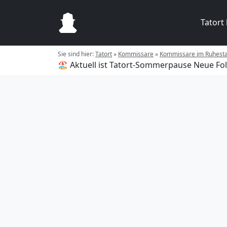
Tatort
Sie sind hier:
Tatort
»
Kommissare
»
Kommissare im Ruhest
🏖️ Aktuell ist Tatort-Sommerpause
Neue Fol