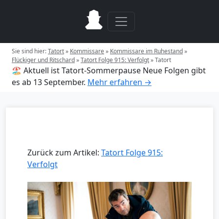
Sie sind hier:
Tatort
»
Kommissare
»
Kommissare im Ruhestand
»
Flückiger und Ritschard
»
Tatort Folge 915: Verfolgt
»
Tatort
🏖️ Aktuell ist Tatort-Sommerpause
Neue Folgen gibt
es ab 13 September.
Mehr erfahren →
Zurück zum Artikel:
Tatort Folge 915:
Verfolgt