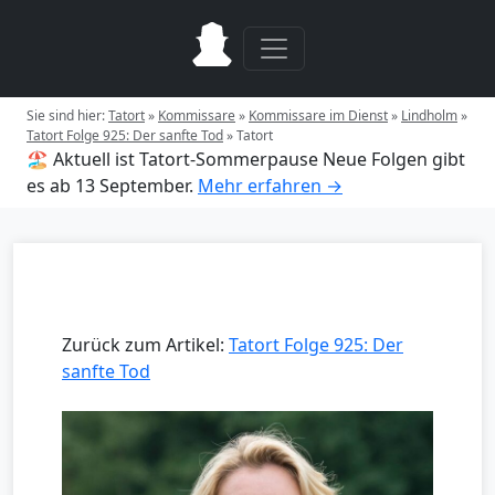
Sie sind hier:
Tatort
»
Kommissare
»
Kommissare im Dienst
»
Lindholm
»
Tatort Folge 925: Der sanfte Tod
»
Tatort
🏖️ Aktuell ist Tatort-Sommerpause
Neue Folgen gibt
es ab 13 September.
Mehr erfahren →
Zurück zum Artikel:
Tatort Folge 925: Der
sanfte Tod