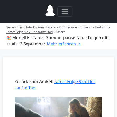
Sie sind hier:
Tatort
»
Kommissare
»
Kommissare im Dienst
»
Lindholm
»
Tatort Folge 925: Der sanfte Tod
»
Tatort
🏖️ Aktuell ist Tatort-Sommerpause
Neue Folgen gibt
es ab 13 September.
Mehr erfahren →
Zurück zum Artikel:
Tatort Folge 925: Der
sanfte Tod