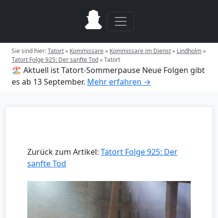
Sie sind hier:
Tatort
»
Kommissare
»
Kommissare im Dienst
»
Lindholm
»
Tatort Folge 925: Der sanfte Tod
»
Tatort
🏖️ Aktuell ist Tatort-Sommerpause
Neue Folgen gibt
es ab 13 September.
Mehr erfahren →
Zurück zum Artikel:
Tatort Folge 925: Der
sanfte Tod