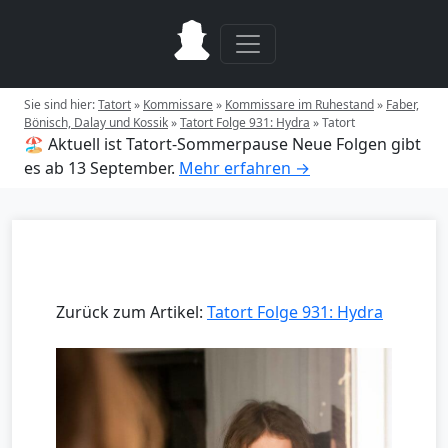
Sie sind hier:
Tatort
»
Kommissare
»
Kommissare im Ruhestand
»
Faber,
Bönisch, Dalay und Kossik
»
Tatort Folge 931: Hydra
»
Tatort
🏖️ Aktuell ist Tatort-Sommerpause
Neue Folgen gibt
es ab 13 September.
Mehr erfahren →
Zurück zum Artikel:
Tatort Folge 931: Hydra