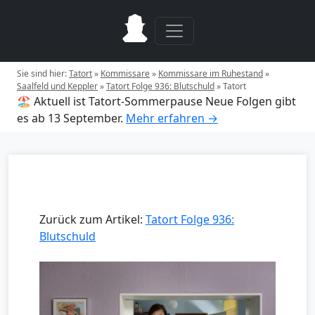
Sie sind hier:
Tatort
»
Kommissare
»
Kommissare im Ruhestand
»
Saalfeld und Keppler
»
Tatort Folge 936: Blutschuld
»
Tatort
🏖️ Aktuell ist Tatort-Sommerpause
Neue Folgen gibt
es ab 13 September.
Mehr erfahren →
Zurück zum Artikel:
Tatort Folge 936:
Blutschuld