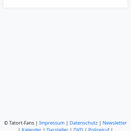
© Tatort-Fans |
Impressum
|
Datenschutz
|
Newsletter
|
Kalender
|
Darsteller
|
DVD
|
Polizeiruf
|