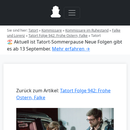
Sie sind hier:
Tatort
»
Kommissare
»
Kommissare im Ruhestand
»
Falke
und Lorenz
»
Tatort Folge 942: Frohe Ostern, Falke
»
Tatort
🏖️ Aktuell ist Tatort-Sommerpause
Neue Folgen gibt
es ab 13 September.
Mehr erfahren →
Zurück zum Artikel:
Tatort Folge 942: Frohe
Ostern, Falke