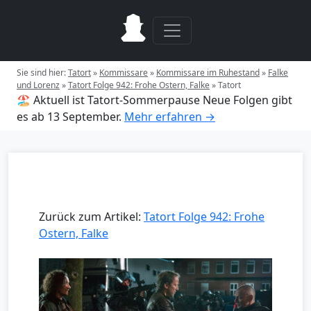
Sie sind hier:
Tatort
»
Kommissare
»
Kommissare im Ruhestand
»
Falke
und Lorenz
»
Tatort Folge 942: Frohe Ostern, Falke
»
Tatort
🏖️ Aktuell ist Tatort-Sommerpause
Neue Folgen gibt
es ab 13 September.
Mehr erfahren →
Zurück zum Artikel:
Tatort Folge 942: Frohe
Ostern, Falke