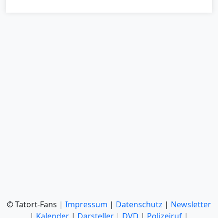
© Tatort-Fans |
Impressum
|
Datenschutz
|
Newsletter
|
Kalender
|
Darsteller
|
DVD
|
Polizeiruf
|