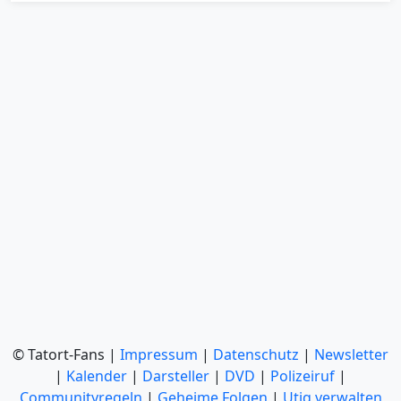
© Tatort-Fans |
Impressum
|
Datenschutz
|
Newsletter
|
Kalender
|
Darsteller
|
DVD
|
Polizeiruf
|
Communityregeln
|
Geheime Folgen
|
Utiq verwalten