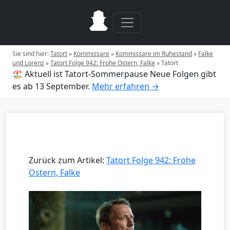
Sie sind hier:
Tatort
»
Kommissare
»
Kommissare im Ruhestand
»
Falke
und Lorenz
»
Tatort Folge 942: Frohe Ostern, Falke
»
Tatort
🏖️ Aktuell ist Tatort-Sommerpause
Neue Folgen gibt
es ab 13 September.
Mehr erfahren →
Zurück zum Artikel:
Tatort Folge 942: Frohe
Ostern, Falke