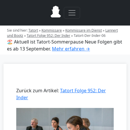
Sie sind hier:
Tatort
»
Kommissare
»
Kommissare im Dienst
»
Lannert
und Bootz
»
Tatort Folge 952: Der Inder
»
Tatort-Der-Inder-06
🏖️ Aktuell ist Tatort-Sommerpause
Neue Folgen gibt
es ab 13 September.
Mehr erfahren →
Zurück zum Artikel:
Tatort Folge 952: Der
Inder