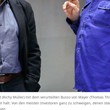
 (Richy Müller) mit dem verurteilten Busso von Mayer (Thomas Thi
viel hält. Von den meisten Investoren ganz zu schweigen, denen st
rieg