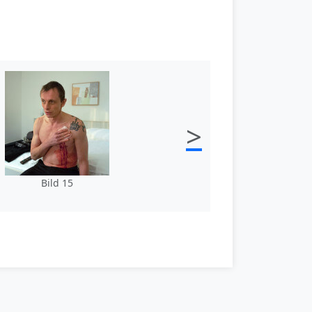
>
Bild 15