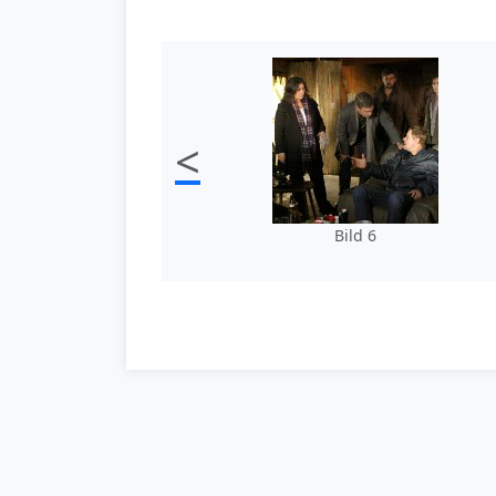
<
Bild 6