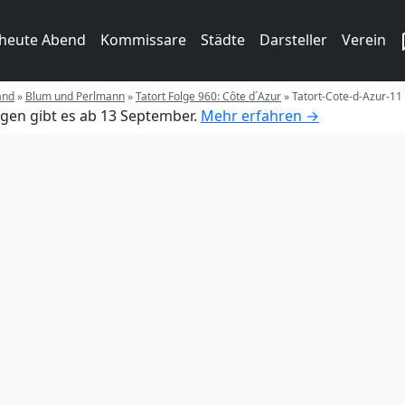
 heute Abend
Kommissare
Städte
Darsteller
Verein
and
»
Blum und Perlmann
»
Tatort Folge 960: Côte d´Azur
»
Tatort-Cote-d-Azur-11
gen gibt es ab 13 September.
Mehr erfahren →