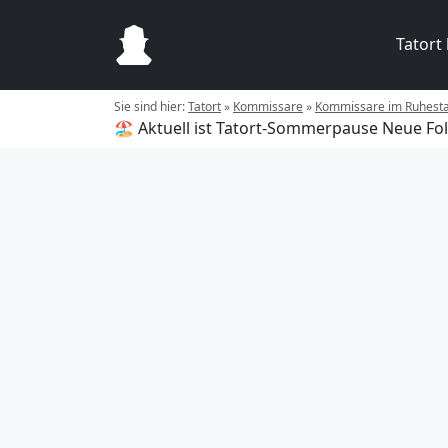
Tatort
Sie sind hier:
Tatort
»
Kommissare
»
Kommissare im Ruhest
🏖️ Aktuell ist Tatort-Sommerpause
Neue Fol