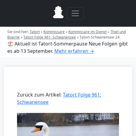
Sie sind hier:
Tatort
»
Kommissare
»
Kommissare im Dienst
»
Thiel und
Boerne
»
Tatort Folge 961: Schwanensee
»
Tatort-Schwanensee-24
🏖️ Aktuell ist Tatort-Sommerpause
Neue Folgen gibt
es ab 13 September.
Mehr erfahren →
Zurück zum Artikel:
Tatort Folge 961:
Schwanensee