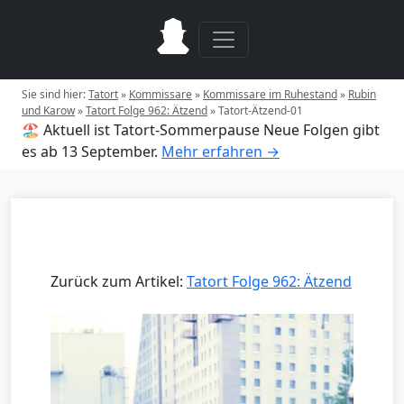
Sie sind hier:
Tatort
»
Kommissare
»
Kommissare im Ruhestand
»
Rubin
und Karow
»
Tatort Folge 962: Ätzend
»
Tatort-Ätzend-01
🏖️ Aktuell ist Tatort-Sommerpause
Neue Folgen gibt
es ab 13 September.
Mehr erfahren →
Zurück zum Artikel:
Tatort Folge 962: Ätzend