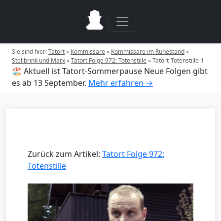
Sie sind hier:
Tatort
»
Kommissare
»
Kommissare im Ruhestand
»
Stellbrink und Marx
»
Tatort Folge 972: Totenstille
»
Tatort-Totenstille-1
🏖️ Aktuell ist Tatort-Sommerpause
Neue Folgen gibt
es ab 13 September.
Mehr erfahren →
Zurück zum Artikel:
Tatort Folge 972:
Totenstille