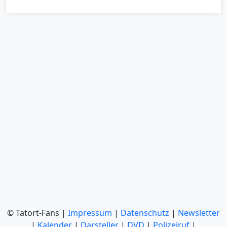
© Tatort-Fans |
Impressum
|
Datenschutz
|
Newsletter
|
Kalender
|
Darsteller
|
DVD
|
Polizeiruf
|