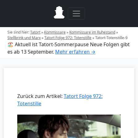
Sie sind hier:
Tatort
»
Kommissare
»
Kommissare im Ruhestand
»
Stellbrink und Marx
»
Tatort Folge 972: Totenstille
»
Tatort-Totenstille-9
🏖️ Aktuell ist Tatort-Sommerpause
Neue Folgen gibt
es ab 13 September.
Mehr erfahren →
Zurück zum Artikel:
Tatort Folge 972:
Totenstille