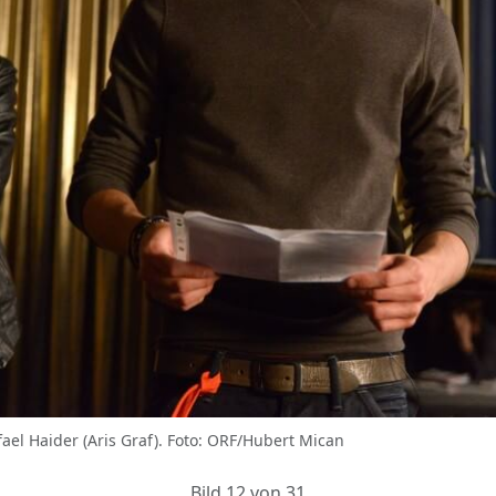
ael Haider (Aris Graf). Foto: ORF/Hubert Mican
Bild 12 von 31