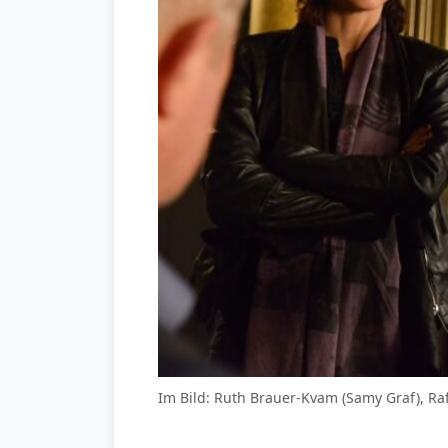
Im Bild: Ruth Brauer-Kvam (Samy Graf), Raf