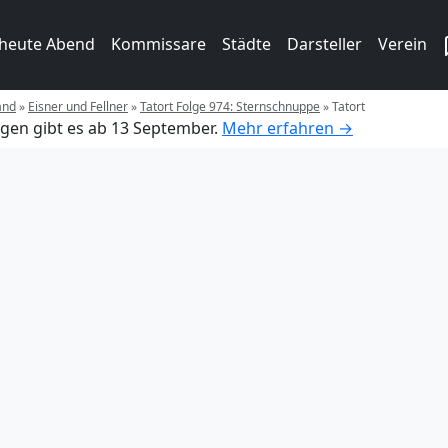
 heute Abend
Kommissare
Städte
Darsteller
Verein
and
»
Eisner und Fellner
»
Tatort Folge 974: Sternschnuppe
»
Tatort
gen gibt es ab 13 September.
Mehr erfahren →