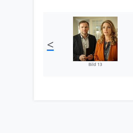
<
Bild 13