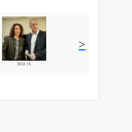
>
Bild 16