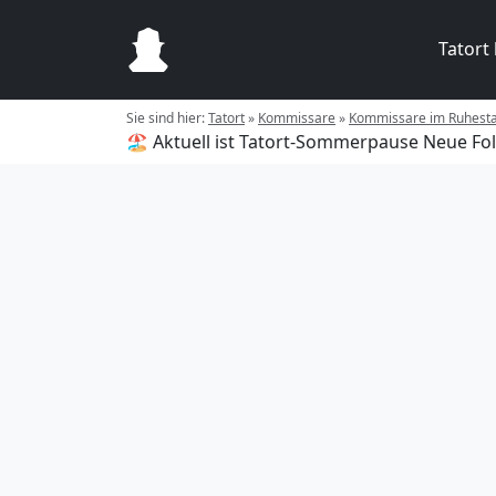
Tatort
Sie sind hier:
Tatort
»
Kommissare
»
Kommissare im Ruhest
🏖️ Aktuell ist Tatort-Sommerpause
Neue Fol