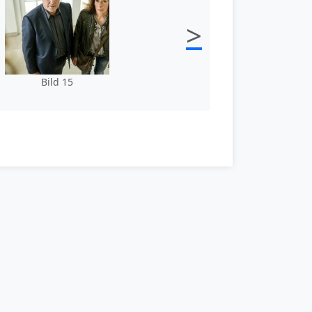
>
Bild 15