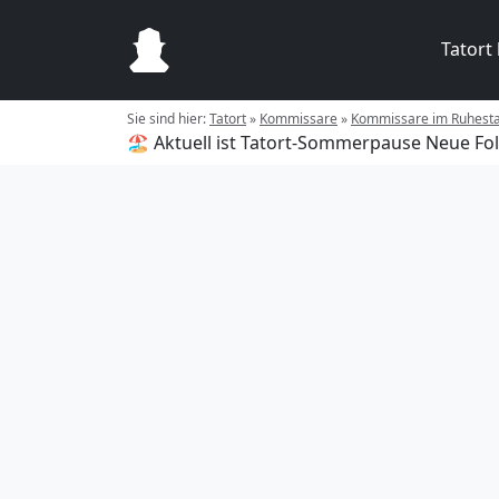
Tatort
Sie sind hier:
Tatort
»
Kommissare
»
Kommissare im Ruhest
🏖️ Aktuell ist Tatort-Sommerpause
Neue Fol