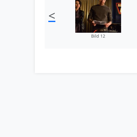
<
Bild 12