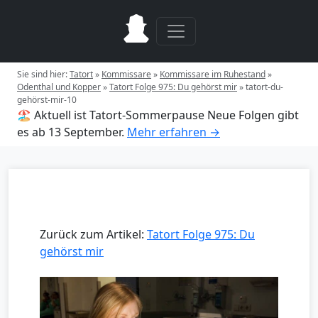
Sie sind hier:
Tatort
»
Kommissare
»
Kommissare im Ruhestand
»
Odenthal und Kopper
»
Tatort Folge 975: Du gehörst mir
»
tatort-du-
gehörst-mir-10
🏖️ Aktuell ist Tatort-Sommerpause
Neue Folgen gibt
es ab 13 September.
Mehr erfahren →
Zurück zum Artikel:
Tatort Folge 975: Du
gehörst mir