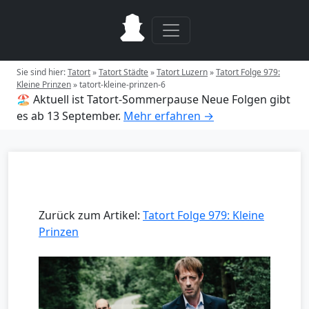
Sie sind hier:
Tatort
»
Tatort Städte
»
Tatort Luzern
»
Tatort Folge 979:
Kleine Prinzen
»
tatort-kleine-prinzen-6
🏖️ Aktuell ist Tatort-Sommerpause
Neue Folgen gibt
es ab 13 September.
Mehr erfahren →
Zurück zum Artikel:
Tatort Folge 979: Kleine
Prinzen