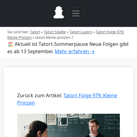
Sie sind hier:
Tatort
»
Tatort Städte
»
Tatort Luzern
»
Tatort Folge 979:
Kleine Prinzen
»
tatort-kleine-prinzen-7
🏖️ Aktuell ist Tatort-Sommerpause
Neue Folgen gibt
es ab 13 September.
Mehr erfahren →
Zurück zum Artikel:
Tatort Folge 979: Kleine
Prinzen