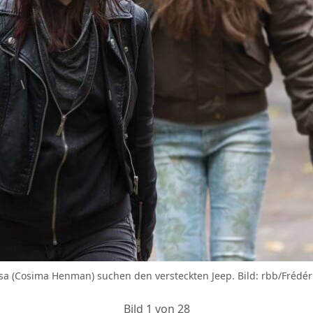
a (Cosima Henman) suchen den versteckten Jeep. Bild: rbb/Frédéri
Bild 1 von 28