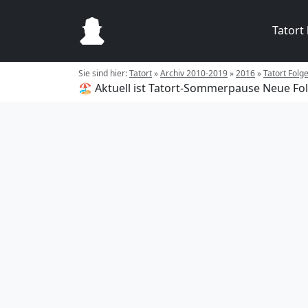
Tatort
Sie sind hier:
Tatort
»
Archiv 2010-2019
»
2016
»
Tatort Folge
🏖️ Aktuell ist Tatort-Sommerpause
Neue Fol