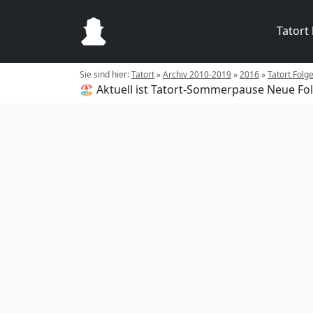
Tatort
Sie sind hier:
Tatort
»
Archiv 2010-2019
»
2016
»
Tatort Folge
🏖️ Aktuell ist Tatort-Sommerpause
Neue Fol