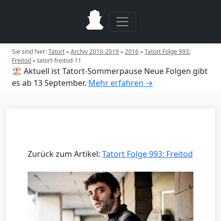
Sie sind hier:
Tatort
»
Archiv 2010-2019
»
2016
»
Tatort Folge 993:
Freitod
»
tatort-freitod-11
🏖️ Aktuell ist Tatort-Sommerpause
Neue Folgen gibt
es ab 13 September.
Mehr erfahren →
Zurück zum Artikel:
Tatort Folge 993: Freitod