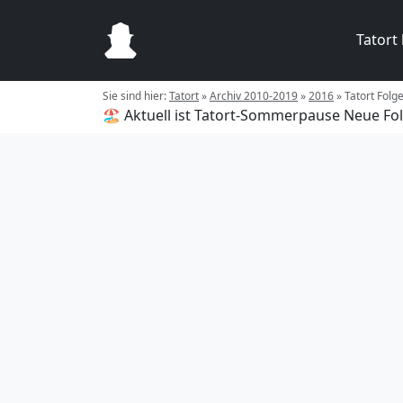
Tatort
Sie sind hier:
Tatort
»
Archiv 2010-2019
»
2016
»
Tatort Folge
🏖️ Aktuell ist Tatort-Sommerpause
Neue Fol