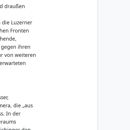
end draußen
 die Luzerner
chen Fronten
chende,
i gegen ihren
ur von weiteren
nerwarteten
ser,
mera, die „aus
s. In der
beraums
Aichinger den