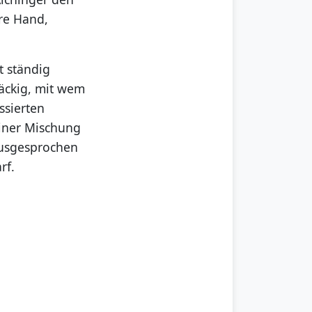
hre Hand,
t ständig
näckig, mit wem
ssierten
einer Mischung
ausgesprochen
rf.