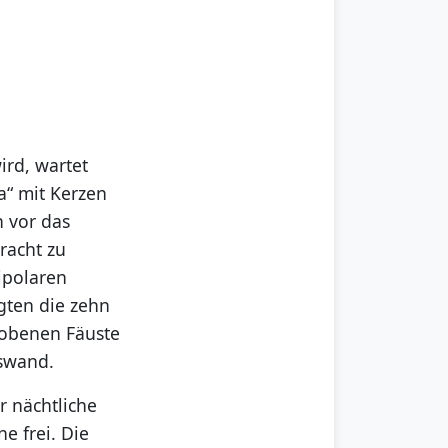
ird, wartet
a“ mit Kerzen
n vor das
racht zu
bipolaren
igten die zehn
hobenen Fäuste
uswand.
r nächtliche
e frei. Die