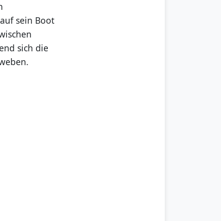
n
auf sein Boot
zwischen
nd sich die
 weben.