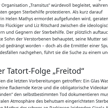
r Organisation „Transitus“ würdevoll begleitet, währ
isten gegen Sterbehilfe protestieren. Als kurz darauf
rin Helen Mathys ermordet aufgefunden wird, geraten
o Flückiger und Liz Ritschard zwischen die ideologis
rn und Gegnern der Sterbehilfe. Der plötzlich auftau
ke Sohn der Verstorbenen behauptet, seine Mutter se
Tod gedrängt worden – doch als die Ermittler einer Sp
desfällen nachgehen, führt sie die Suche zu einem u
…
er Tatort-Folge „Freitod“
en die letzten Vorbereitungen getroffen: Ein Glas Was
 eine flackernde Kerze und die obligatorische Videoka
ründen“ den selbstbestimmten Tod dokumentieren mus
sakralen Atmosphäre des behutsam eingerichteten Ster
en Mathys der schwer an Parkinson leidenden Gisela 