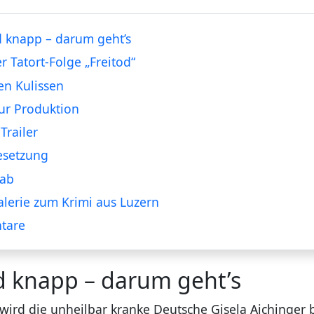
 knapp – darum geht’s
er Tatort-Folge „Freitod“
en Kulissen
ur Produktion
Trailer
esetzung
tab
alerie zum Krimi aus Luzern
tare
d knapp – darum geht’s
 wird die unheilbar kranke Deutsche Gisela Aichinger 