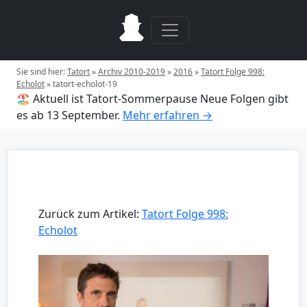
Sie sind hier:
Tatort
»
Archiv 2010-2019
»
2016
»
Tatort Folge 998:
Echolot
»
tatort-echolot-19
🏖️ Aktuell ist Tatort-Sommerpause
Neue Folgen gibt
es ab 13 September.
Mehr erfahren →
Zurück zum Artikel:
Tatort Folge 998:
Echolot