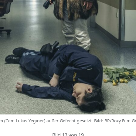
Cem (Cem Lukas Yeginer) außer Gefecht gesetzt. Bild: BR/Roxy Film
Bild 13 von 19