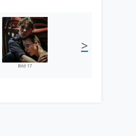
>
Bild 17