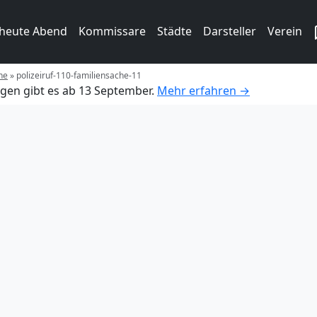
 heute Abend
Kommissare
Städte
Darsteller
Verein
he
»
polizeiruf-110-familiensache-11
gen gibt es ab 13 September.
Mehr erfahren →