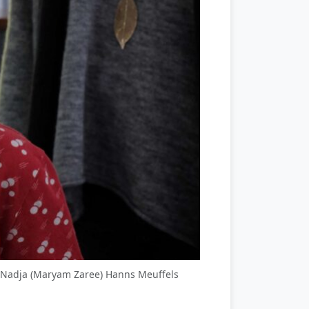
en Nadja (Maryam Zaree) Hanns Meuffels