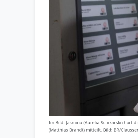
Im Bild: Jasmina (Aurelia Schikarski) hör
(Matthias Brandt) mitteilt. Bild: BR/Claus