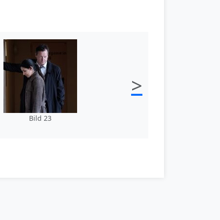
>
Bild 23