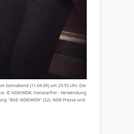
am Sonnabend (11.04.09) um 23:55 Uhr. Die
uf sie. © NDR/WDR, honorarfrei - Verwendung
ng "Bild: NDR/WDR" (S2). NDR Presse und