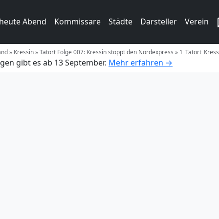
 heute Abend
Kommissare
Städte
Darsteller
Verein
and
»
Kressin
»
Tatort Folge 007: Kressin stoppt den Nordexpress
»
1_Tatort_Kress
gen gibt es ab 13 September.
Mehr erfahren →