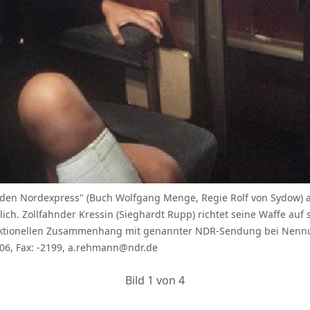
 den Nordexpress" (Buch Wolfgang Menge, Regie Rolf von Sydow) 
haglich. Zollfahnder Kressin (Sieghardt Rupp) richtet seine Waffe a
daktionellen Zusammenhang mit genannter NDR-Sendung bei Nennu
306, Fax: -2199, a.rehmann@ndr.de
Bild 1 von 4