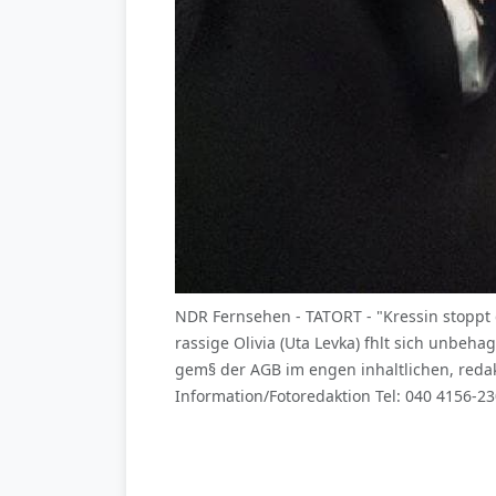
NDR Fernsehen - TATORT - "Kressin stoppt
rassige Olivia (Uta Levka) fhlt sich unbe
gem§ der AGB im engen inhaltlichen, re
Information/Fotoredaktion Tel: 040 4156-2