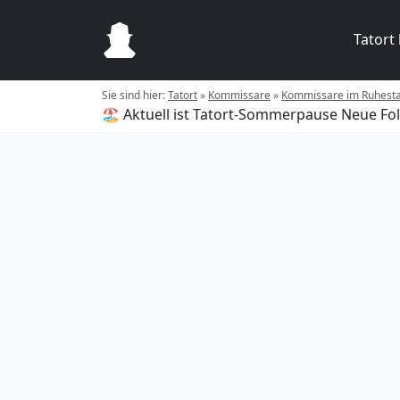
Tatort
Sie sind hier:
Tatort
»
Kommissare
»
Kommissare im Ruhest
🏖️ Aktuell ist Tatort-Sommerpause
Neue Fol