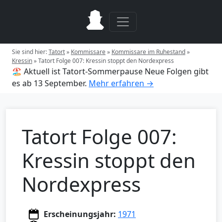
Sie sind hier:
Tatort
»
Kommissare
»
Kommissare im Ruhestand
»
Kressin
»
Tatort Folge 007: Kressin stoppt den Nordexpress
🏖️ Aktuell ist Tatort-Sommerpause
Neue Folgen gibt
es ab 13 September.
Mehr erfahren →
Tatort Folge 007:
Kressin stoppt den
Nordexpress
Erscheinungsjahr:
1971