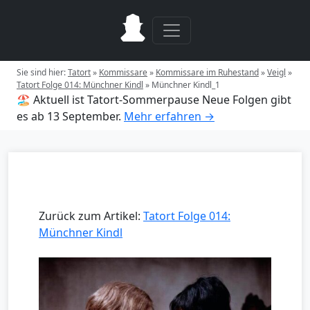
Sie sind hier:
Tatort
»
Kommissare
»
Kommissare im Ruhestand
»
Veigl
»
Tatort Folge 014: Münchner Kindl
»
Münchner Kindl_1
🏖️ Aktuell ist Tatort-Sommerpause
Neue Folgen gibt
es ab 13 September.
Mehr erfahren →
Zurück zum Artikel:
Tatort Folge 014:
Münchner Kindl