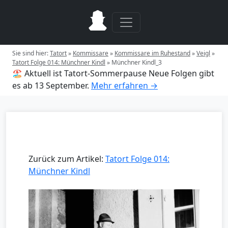
Sie sind hier:
Tatort
»
Kommissare
»
Kommissare im Ruhestand
»
Veigl
»
Tatort Folge 014: Münchner Kindl
»
Münchner Kindl_3
🏖️ Aktuell ist Tatort-Sommerpause
Neue Folgen gibt
es ab 13 September.
Mehr erfahren →
Zurück zum Artikel:
Tatort Folge 014:
Münchner Kindl