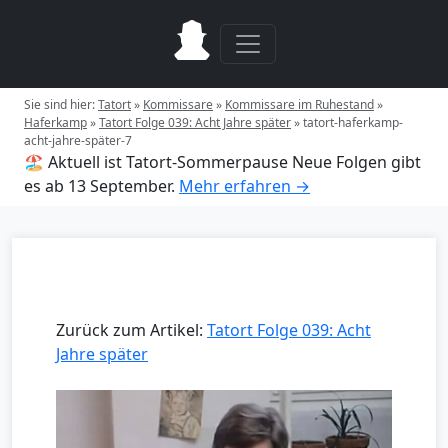
Sie sind hier:
Tatort
»
Kommissare
»
Kommissare im Ruhestand
»
Haferkamp
»
Tatort Folge 039: Acht Jahre später
»
tatort-haferkamp-
acht-jahre-später-7
🏖️ Aktuell ist Tatort-Sommerpause
Neue Folgen gibt
es ab 13 September.
Mehr erfahren →
Zurück zum Artikel:
Tatort Folge 039: Acht
Jahre später