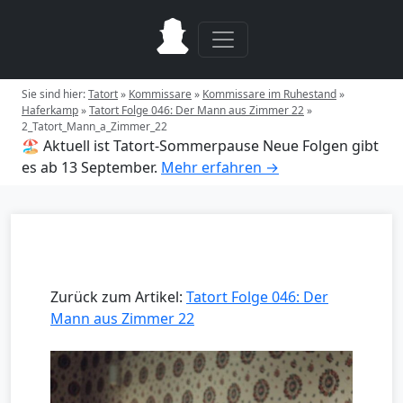
Sie sind hier:
Tatort
»
Kommissare
»
Kommissare im Ruhestand
»
Haferkamp
»
Tatort Folge 046: Der Mann aus Zimmer 22
»
2_Tatort_Mann_a_Zimmer_22
🏖️ Aktuell ist Tatort-Sommerpause
Neue Folgen gibt
es ab 13 September.
Mehr erfahren →
Zurück zum Artikel:
Tatort Folge 046: Der
Mann aus Zimmer 22