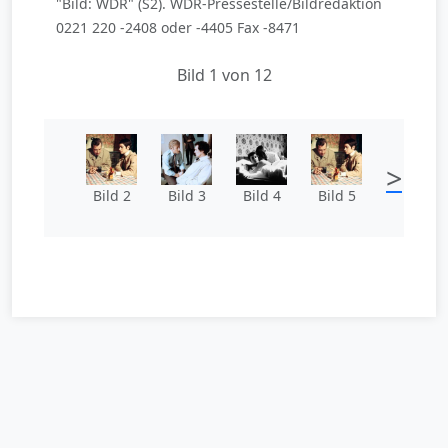
"Bild: WDR" (S2). WDR-Pressestelle/Bildredaktion
0221 220 -2408 oder -4405 Fax -8471
Bild 1 von 12
>
Bild 2
Bild 3
Bild 4
Bild 5