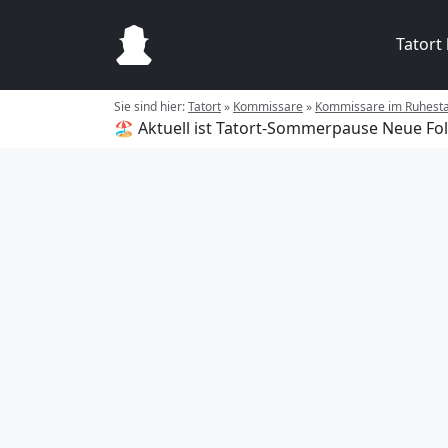
Tatort
Sie sind hier:
Tatort
»
Kommissare
»
Kommissare im Ruhest
🏖️ Aktuell ist Tatort-Sommerpause
Neue Fol